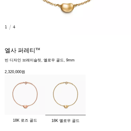
1
/
4
엘사 퍼레티™
빈 디자인 브레이슬릿, 옐로우 골드, 9mm
2,320,000원
선택됨
18K 로즈 골드
18K 옐로우 골드