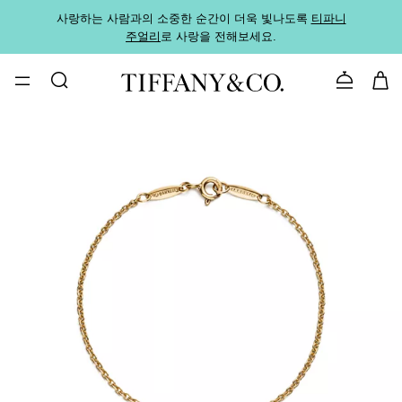
사랑하는 사람과의 소중한 순간이 더욱 빛나도록
티파니
가까운
주얼리
로 사랑을 전해보세요.
로
문의하기