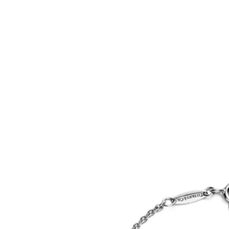
티파니 트루™
티파니 포에버
거나
티파니 다이아몬드 가이드
를 확인해보세요