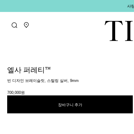
사랑
매장 찾기로 가기
엘사 퍼레티™
빈 디자인 브레이슬릿, 스털링 실버, 9mm
700,000원
장바구니 추가