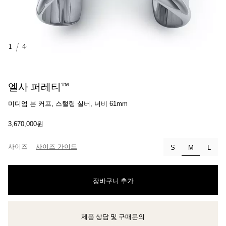
1
/
4
엘사 퍼레티™
미디엄 본 커프, 스털링 실버, 너비 61mm
3,670,000원
사이즈
사이즈 가이드
선택됨
S
M
L
장바구니 추가
제품 상담 및 구매문의
클라이언트 어드바이저에게 문의하거나 예약하세요