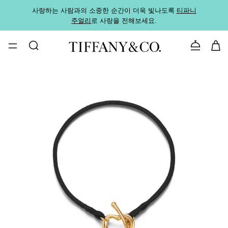
사랑하는 사람과의 소중한 순간이 더욱 빛나도록
티파니
가까운
주얼리
로 사랑을 전해보세요.
로
문의하기