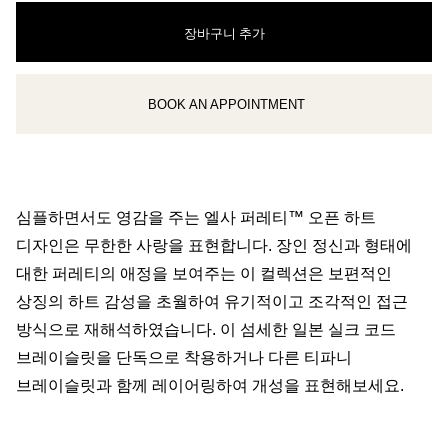
장바구니 추가
BOOK AN APPOINTMENT
클라이언트 어드바이저에게 문의하거나 예약하세요
심플하면서도 영감을 주는 엘사 퍼레티™ 오픈 하트
디자인은 무한한 사랑을 표현합니다. 장인 정신과 형태에
대한 퍼레티의 애정을 보여주는 이 컬렉션은 보편적인
상징의 하트 감성을 초월하여 유기적이고 조각적인 접근
방식으로 재해석하였습니다. 이 섬세한 일본 실크 코드
브레이슬릿을 단독으로 착용하거나 다른 티파니
브레이슬릿과 함께 레이어링하여 개성을 표현해보세요.