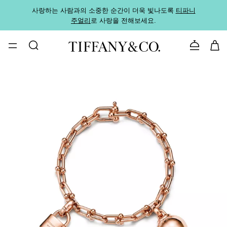
사랑하는 사람과의 소중한 순간이 더욱 빛나도록
티파니
가까운
주얼리
로 사랑을 전해보세요.
로
문의하기