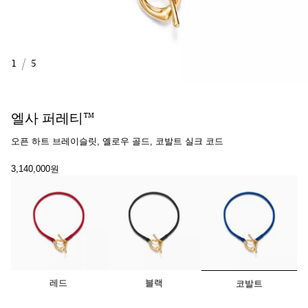
1
/
5
엘사 퍼레티™
오픈 하트 브레이슬릿, 옐로우 골드, 코발트 실크 코드
3,140,000원
선택됨
레드
블랙
코발트