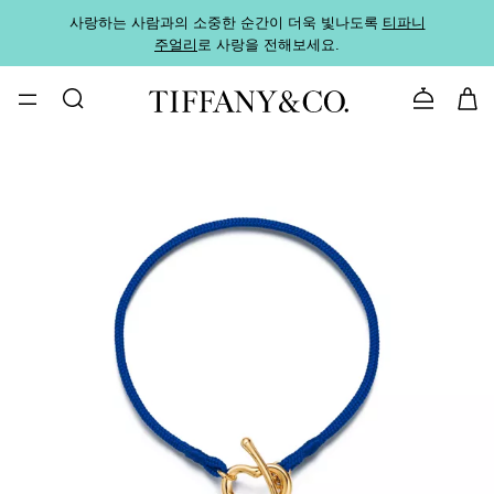
사랑하는 사람과의 소중한 순간이 더욱 빛나도록
티파니
가까운
주얼리
로 사랑을 전해보세요.
로
문의하기