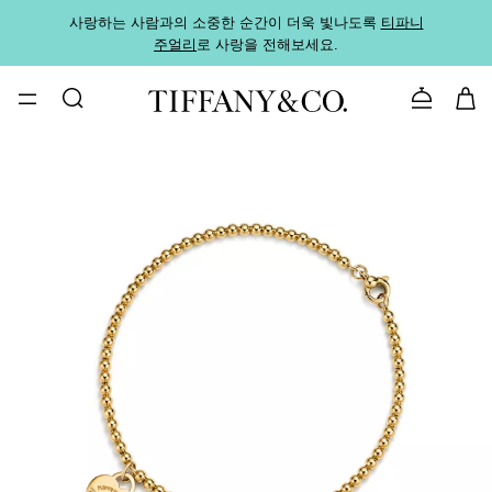
사랑하는 사람과의 소중한 순간이 더욱 빛나도록
티파니
가까운
주얼리
로 사랑을 전해보세요.
로
문의하기