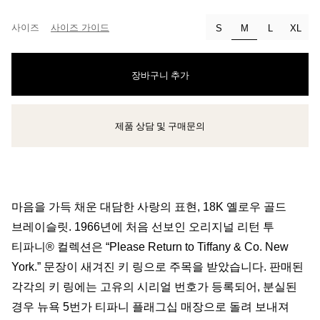
사이즈
사이즈 가이드
선택됨
S
M
L
XL
장바구니 추가
제품 상담 및 구매문의
클라이언트 어드바이저에게 문의하거나 예약하세요
마음을 가득 채운 대담한 사랑의 표현, 18K 옐로우 골드
브레이슬릿. 1966년에 처음 선보인 오리지널 리턴 투
티파니® 컬렉션은 “Please Return to Tiffany & Co. New
York.” 문장이 새겨진 키 링으로 주목을 받았습니다. 판매된
각각의 키 링에는 고유의 시리얼 번호가 등록되어, 분실된
경우 뉴욕 5번가 티파니 플래그십 매장으로 돌려 보내져