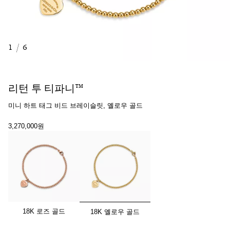
1
/
6
리턴 투 티파니™
미니 하트 태그 비드 브레이슬릿, 옐로우 골드
3,270,000원
선택됨
18K 로즈 골드
18K 옐로우 골드