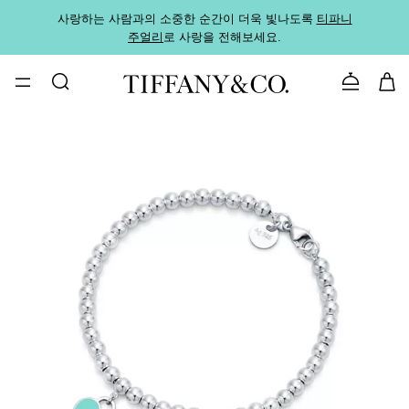
사랑하는 사람과의 소중한 순간이 더욱 빛나도록
티파니
가까운
주얼리
로 사랑을 전해보세요.
로
문의하기