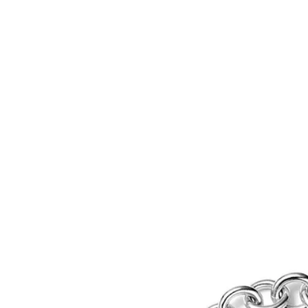
티파니 트루™
티파니 포에버
거나
티파니 다이아몬드 가이드
를 확인해보세요