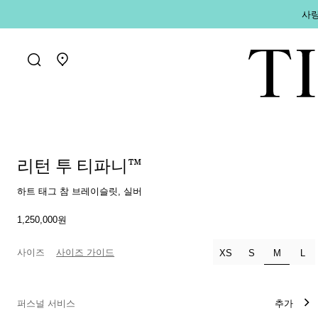
사랑
매장 찾기로 가기
리턴 투 티파니™
하트 태그 참 브레이슬릿, 실버
1,250,000원
사이즈
사이즈 가이드
선택됨
XS
S
M
L
퍼스널 서비스
추가