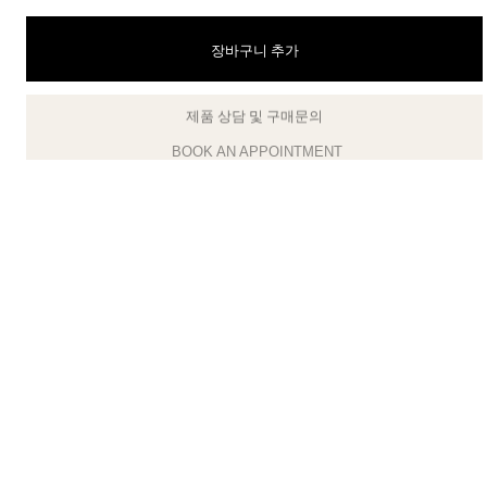
장바구니 추가
티파니 식스틴 스톤
티파니™ 세팅
제품 상담 및 구매문의
클라이언트 어드바이저에게 문의하거나 예약하세요
티파니 다이아몬드 전문가와의
상담을 예약
하