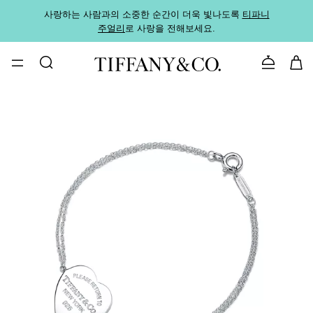
사랑하는 사람과의 소중한 순간이 더욱 빛나도록
티파니
가까운
주얼리
로 사랑을 전해보세요.
로
문의하기