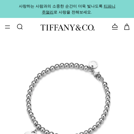
사랑하는 사람과의 소중한 순간이 더욱 빛나도록
티파니
가까운
주얼리
로 사랑을 전해보세요.
로
문의하기