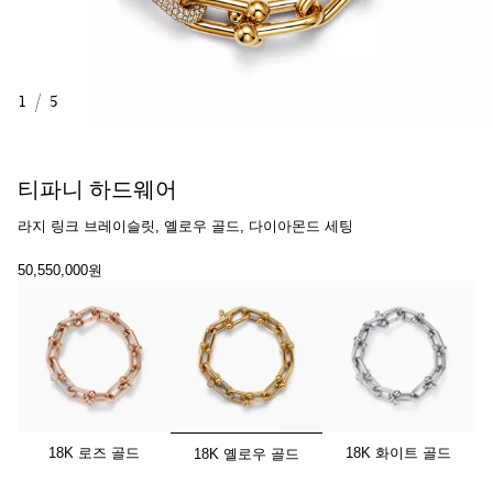
1
/
5
티파니 하드웨어
라지 링크 브레이슬릿, 옐로우 골드, 다이아몬드 세팅
50,550,000원
선택됨
18K 로즈 골드
18K 화이트 골드
18K 옐로우 골드