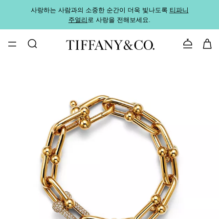
사랑하는 사람과의 소중한 순간이 더욱 빛나도록
티파니
가까운
주얼리
로 사랑을 전해보세요.
로
문의하기