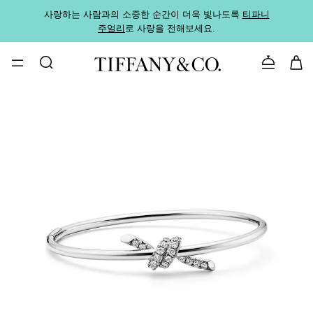
사랑하는 사람과의 소중한 순간이 더욱 빛나도록
티파니
가까운
주얼리
로 사랑을 전해보세요.
로
문의하기