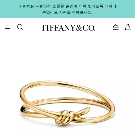
사랑하는 사람과의 소중한 순간이 더욱 빛나도록
티파니
가까운
주얼리
로 사랑을 전해보세요.
로
문의하기