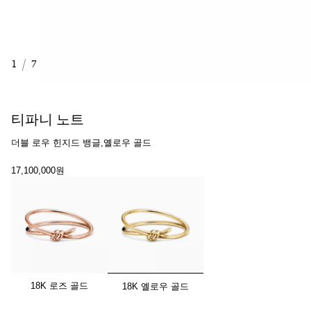
1
/
7
티파니 노트
더블 로우 힌지드 뱅글,옐로우 골드
17,100,000원
선택됨
18K 로즈 골드
18K 옐로우 골드