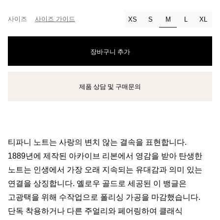
사이즈
사이즈 가이드
선택됨
XS
S
M
L
XL
장바구니 추가
제품 상담 및 구매문의
클라이언트 어드바이저에게 문의하거나 예약하세요
티파니 노트는 사랑의 변치 않는 결속을 표현합니다.
1889년에 제작된 아카이브 리본에서 영감을 받아 탄생한
노트는 인생에서 가장 오래 지속되는 유대감과 의미 있는
연결을 상징합니다. 옐로우 골드로 세공된 이 뱅글은
고광택을 위해 수작업으로 폴리싱 가공을 마감했습니다.
단독 착용하거나 다른 주얼리와 페어링하여 클래식