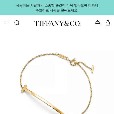
사랑하는 사람과의 소중한 순간이 더욱 빛나도록
티파니
가까운
주얼리
로 사랑을 전해보세요.
로
문의하기