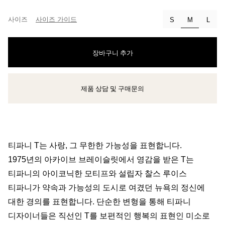
사이즈
사이즈 가이드
선택됨
S
M
L
장바구니 추가
제품 상담 및 구매문의
클라이언트 어드바이저에게 문의하거나 예약하세요
티파니 T는 사랑, 그 무한한 가능성을 표현합니다.
1975년의 아카이브 브레이슬릿에서 영감을 받은 T는
티파니의 아이코닉한 모티프와 설립자 찰스 루이스
티파니가 약속과 가능성의 도시로 여겼던 뉴욕의 정신에
대한 경의를 표현합니다. 단순한 변형을 통해 티파니
디자이너들은 직선인 T를 보편적인 행복의 표현인 미소로