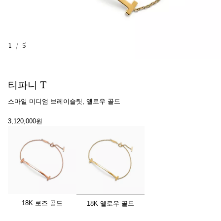
1
/
5
티파니 T
스마일 미디엄 브레이슬릿, 옐로우 골드
3,120,000원
선택됨
18K 로즈 골드
18K 옐로우 골드