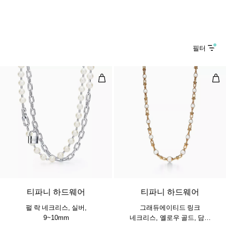
필터
펄 락 네크리스, 실버, 9~10mm
그래
티파니 하드웨어
티파니 하드웨어
펄 락 네크리스, 실버,
그래듀에이티드 링크
9~10mm
네크리스, 옐로우 골드, 담수