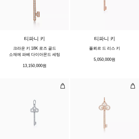
2 소재
티파니 키
티파니 키
크라운 키 18K 로즈 골드
플뢰르 드 리스 키
소재에 파베 다이아몬드 세팅
5,050,000원
13,150,000원
플뢰르 드 리스 키
플뢰
2 소재