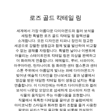
로즈 골드 칵테일 링
세계에서 가장 아름다운 다이아몬드와 컬러 보석을
세팅한 특별한 로즈 골드 칵테일 링 컬렉션을
소개합니다. 모든 디자인은 티파니 장인의 정교한
세공으로 강렬한 생동감과 함께 빛을 발산하여 비교할
수 없는 광채를 자랑합니다. 특별한 날이나 이벤트에
어울리는 스테이트먼트 칵테일 링은 의상을 완벽하고
더 화려하게 연출합니다. 에메랄드, 루비, 사파이어,
아쿠아마린, 탄자나이트 등 화려한 센터 젬스톤과 센터
스톤 주위에서 아름답게 빛나는 파베 다이아몬드가
빚어낸 예술적 디자인을 만나보세요. 꽃과 넝쿨에서
영감을 받은 대담한 칵테일 링이 생동감 넘치는 룩을
연출합니다. 이 디자인에는 마퀴즈 다이아몬드와 컬러
보석이 나뭇잎 모양으로 섬세하게 묘사되어 자연 속
식물의 움직임이 주는 아름다움을 표현합니다.
직물에서 독특한 디테일을 끌어낸 쟌 슐럼버제의
아이코닉한 스타일과 화려한 컬러 조합을 즐겨 사용한
팔로마 피카소™의 육각형 링을 비롯해 전설적인