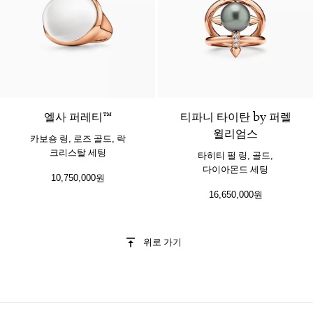
2 소재
엘사 퍼레티™
티파니 타이탄 by 퍼렐
윌리엄스
카보숑 링, 로즈 골드, 락
크리스탈 세팅
타히티 펄 링, 골드,
다이아몬드 세팅
10,750,000원
16,650,000원
위로 가기