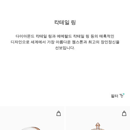
칵테일 링
다이아몬드 칵테일 링과 에메랄드 칵테일 링 등의 매혹적인
디자인으로 세계에서 가장 아름다운 젬스톤과 최고의 장인정신을
선보입니다.
필터
카보숑 링, 로즈 골드, 락 크리스탈 
타히