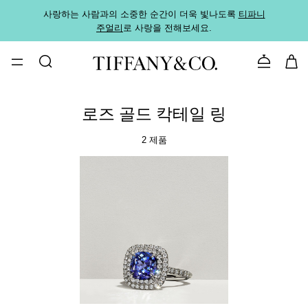
사랑하는 사람과의 소중한 순간이 더욱 빛나도록
티파니
가까운
주얼리
로 사랑을 전해보세요.
로
문의하기
로즈 골드 칵테일 링
2 제품