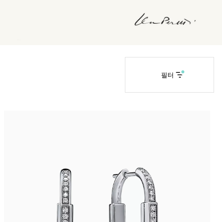
티파니 솔리스트™
완벽한 웨딩 링 선택하기
필터