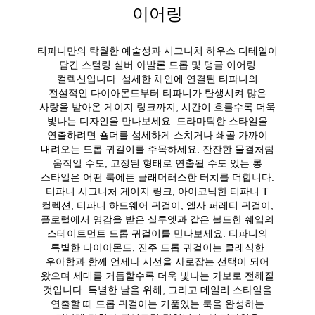
이어링
티파니만의 탁월한 예술성과 시그니처 하우스 디테일이
담긴 스털링 실버 아발론 드롭 및 댕글 이어링
컬렉션입니다. 섬세한 체인에 연결된 티파니의
전설적인 다이아몬드부터 티파니가 탄생시켜 많은
사랑을 받아온 게이지 링크까지, 시간이 흐를수록 더욱
빛나는 디자인을 만나보세요. 드라마틱한 스타일을
연출하려면 숄더를 섬세하게 스치거나 쇄골 가까이
내려오는 드롭 귀걸이를 주목하세요. 잔잔한 물결처럼
움직일 수도, 고정된 형태로 연출될 수도 있는 롱
스타일은 어떤 룩에든 글래머러스한 터치를 더합니다.
티파니 시그니처 게이지 링크, 아이코닉한 티파니 T
컬렉션, 티파니 하드웨어 귀걸이, 엘사 퍼레티 귀걸이,
플로럴에서 영감을 받은 실루엣과 같은 볼드한 쉐입의
스테이트먼트 드롭 귀걸이를 만나보세요. 티파니의
특별한 다이아몬드, 진주 드롭 귀걸이는 클래식한
우아함과 함께 언제나 시선을 사로잡는 선택이 되어
왔으며 세대를 거듭할수록 더욱 빛나는 가보로 전해질
것입니다. 특별한 날을 위해, 그리고 데일리 스타일을
연출할 때 드롭 귀걸이는 기품있는 룩을 완성하는