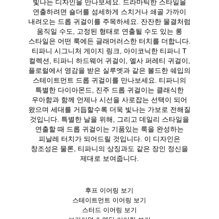
빛나는 디자인을 만나보세요. 드라마틱한 스타일을
연출하려면 숄더를 섬세하게 스치거나 쇄골 가까이
내려오는 드롭 귀걸이를 주목하세요. 잔잔한 물결처럼
움직일 수도, 고정된 형태로 연출될 수도 있는 롱
스타일은 어떤 룩에든 글래머러스한 터치를 더합니다.
티파니 시그니처 게이지 링크, 아이코닉한 티파니 T
컬렉션, 티파니 하드웨어 귀걸이, 엘사 퍼레티 귀걸이,
플로럴에서 영감을 받은 실루엣과 같은 볼드한 쉐입의
스테이트먼트 드롭 귀걸이를 만나보세요. 티파니의
특별한 다이아몬드, 진주 드롭 귀걸이는 클래식한
우아함과 함께 언제나 시선을 사로잡는 선택이 되어
왔으며 세대를 거듭할수록 더욱 빛나는 가보로 전해질
것입니다. 특별한 날을 위해, 그리고 데일리 스타일을
연출할 때 드롭 귀걸이는 기품있는 룩을 완성하는
피날레 터치가 되어드릴 것입니다. 이 디자인은
창조성은 물론, 티파니의 상징과도 같은 장인 정신을
제대로 보여줍니다.
후프 이어링 보기
스테이트먼트 이어링 보기
스터드 이어링 보기