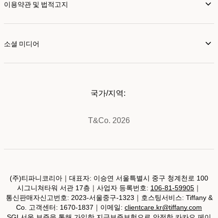
이용약관 및 법적고지
소셜 미디어
국가/지역:
T&Co. 2026
(주)티파니코리아｜대표자: 이승연 서울특별시 중구 청계천로 100
시그니쳐타워 서관 17층｜사업자 등록번호:
106-81-59905
｜
통신판매자신고번호: 2023-서울중구-1323｜호스팅서비스: Tiffany &
Co. 고객센터: 1670-1837｜이메일:
clientcare.kr@tiffany.com
SGI 서울 보증을 통해 가입한 지급보증보험으로 안전한 카카오 페이