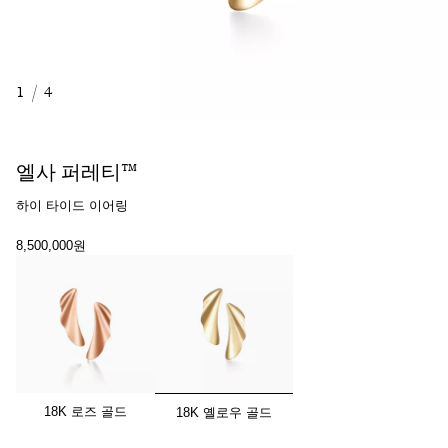
1
/
4
엘사 퍼레티™
하이 타이드 이어링
8,500,000원
선택됨
18K 로즈 골드
18K 옐로우 골드