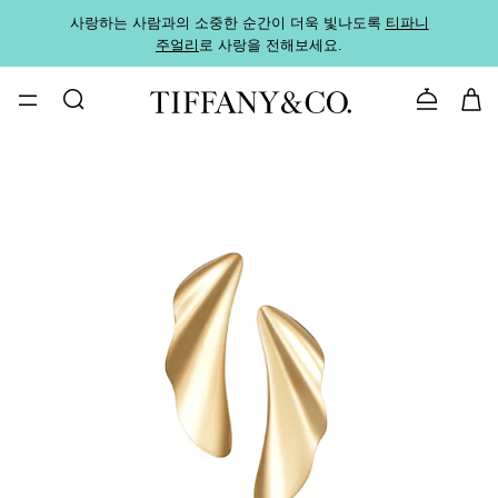
사랑하는 사람과의 소중한 순간이 더욱 빛나도록
티파니
가까운
주얼리
로 사랑을 전해보세요.
로
문의하기