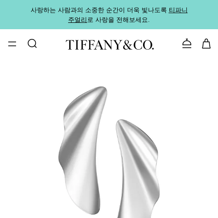
사랑하는 사람과의 소중한 순간이 더욱 빛나도록
티파니
가까운
주얼리
로 사랑을 전해보세요.
로
문의하기