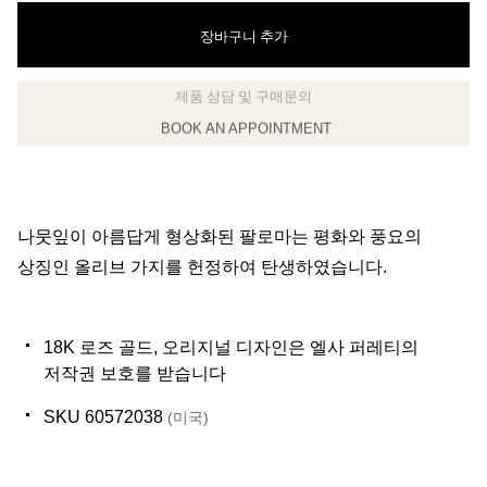
장바구니 추가
BOOK AN APPOINTMENT
클라이언트 어드바이저에게 문의하거나 예약하세요
나뭇잎이 아름답게 형상화된 팔로마는 평화와 풍요의
상징인 올리브 가지를 헌정하여 탄생하였습니다.
18K 로즈 골드, 오리지널 디자인은 엘사 퍼레티의
저작권 보호를 받습니다
SKU 60572038
(미국)