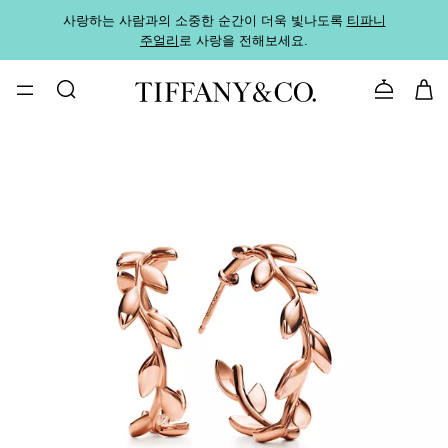
사랑하는 사람과의 소중한 순간이 더욱 빛나도록
티파니
가까운
주얼리
로 사랑을 전해보세요.
로
문의하기