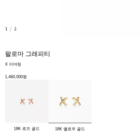
1
/
2
팔로마 그래피티
X 이어링
1,460,000원
선택됨
18K 로즈 골드
18K 옐로우 골드