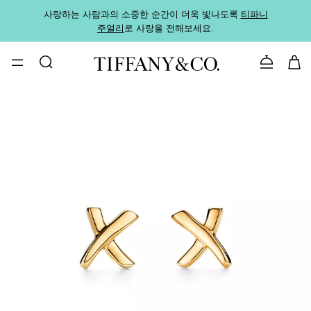
사랑하는 사람과의 소중한 순간이 더욱 빛나도록
티파니
가까운
주얼리
로 사랑을 전해보세요.
로
문의하기