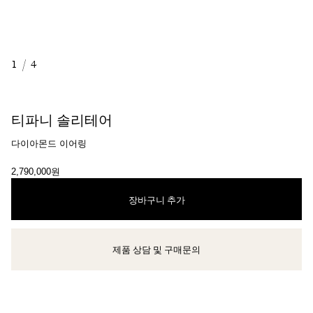
1
/
4
티파니 솔리테어
다이아몬드 이어링
2,790,000원
장바구니 추가
제품 상담 및 구매문의
클라이언트 어드바이저에게 문의하거나 예약하세요