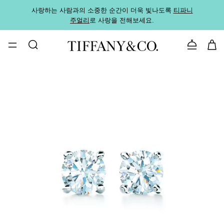
사랑하는 사람과의 소중한 순간이 더욱 빛나도록
티파니
가까운
주얼리
로 사랑을 전해보세요.
로
문의하기