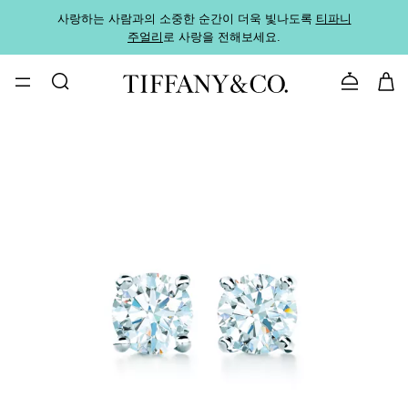
사랑하는 사람과의 소중한 순간이 더욱 빛나도록
티파니
가까운
주얼리
로 사랑을 전해보세요.
로
문의하기