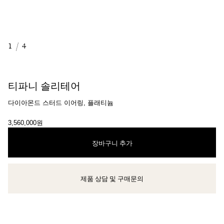
1
/
4
티파니 솔리테어
다이아몬드 스터드 이어링, 플래티늄
3,560,000원
장바구니 추가
제품 상담 및 구매문의
클라이언트 어드바이저에게 문의하거나 예약하세요