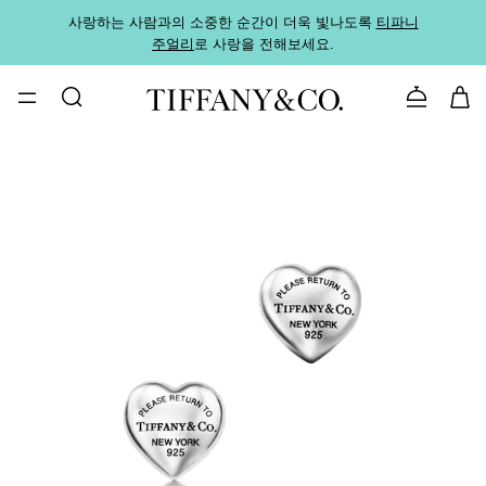
사랑하는 사람과의 소중한 순간이 더욱 빛나도록
티파니
가까운
주얼리
로 사랑을 전해보세요.
로
문의하기