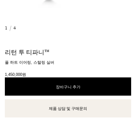
1
/
4
리턴 투 티파니™
풀 하트 이어링, 스털링 실버
1,450,000원
장바구니 추가
제품 상담 및 구매문의
클라이언트 어드바이저에게 문의하거나 예약하세요