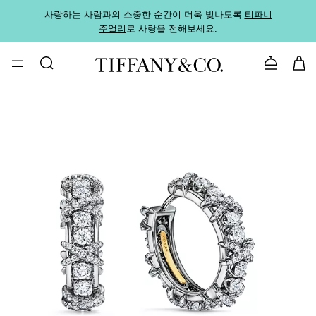
사랑하는 사람과의 소중한 순간이 더욱 빛나도록
티파니
가까운
주얼리
로 사랑을 전해보세요.
로
문의하기