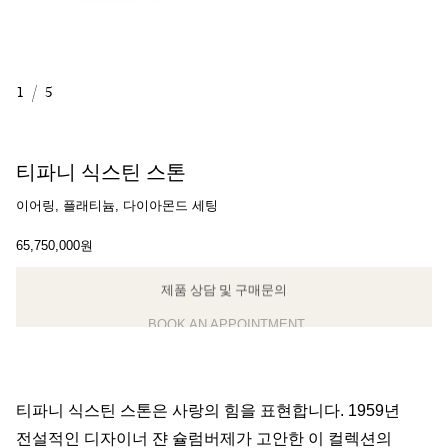
1
/
5
티파니 식스틴 스톤
이어링, 플래티늄, 다이아몬드 세팅
65,750,000원
제품 상담 및 구매문의
BOOK AN APPOINTMENT
클라이언트 어드바이저에게 문의하거나 예약하세요
티파니 식스틴 스톤은 사랑의 힘을 표현합니다. 1959년
전설적인 디자이너 쟌 슐럼버제가 고안한 이 컬렉션의