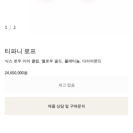
1
/
2
티파니 로프
식스 로우 이어 클립, 옐로우 골드, 플래티늄, 다이아몬드
24,650,000원
재고 없음
제품 상담 및 구매문의
클라이언트 어드바이저에게 문의하거나 예약하세요