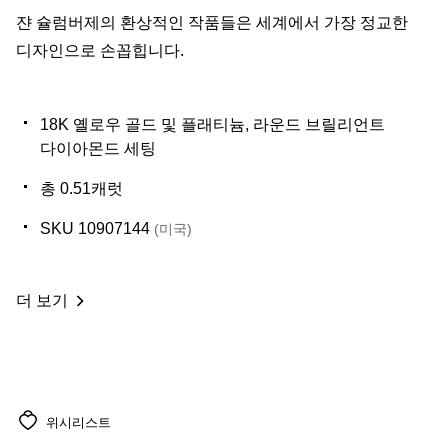
쟌 슐럼버제의 환상적인 작품들은 세계에서 가장 정교한
디자인으로 손꼽힙니다.
18K 옐로우 골드 및 플래티늄, 라운드 브릴리언트
다이아몬드 세팅
총 0.51캐럿
SKU 10907144
(미국)
더 보기
위시리스트