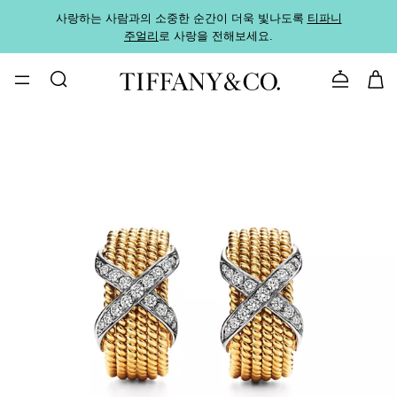
사랑하는 사람과의 소중한 순간이 더욱 빛나도록
티파니
가까운
주얼리
로 사랑을 전해보세요.
로
문의하기