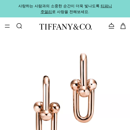
사랑하는 사람과의 소중한 순간이 더욱 빛나도록
티파니
가까운
주얼리
로 사랑을 전해보세요.
로
문의하기