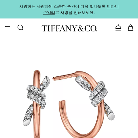
사랑하는 사람과의 소중한 순간이 더욱 빛나도록
티파니
가까운
주얼리
로 사랑을 전해보세요.
로
문의하기