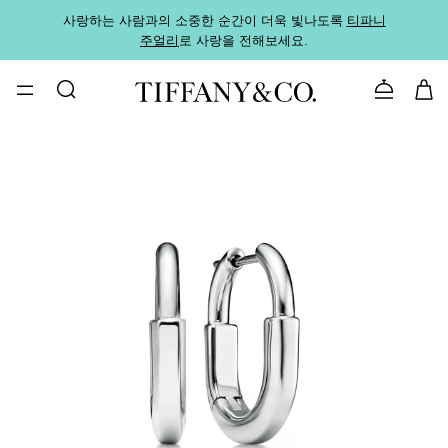
사랑하는 사람과의 소중한 순간이 더욱 빛나도록
티파니
가까운
주얼리
로 사랑을 전해보세요.
로
문의하기