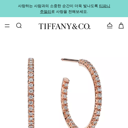
사랑하는 사람과의 소중한 순간이 더욱 빛나도록
티파니
가까운
주얼리
로 사랑을 전해보세요.
로
문의하기