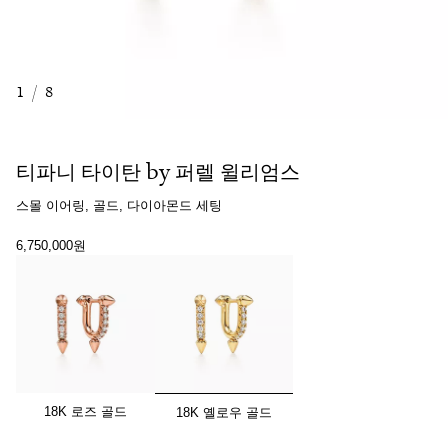
1
/
8
티파니 타이탄 by 퍼렐 윌리엄스
스몰 이어링, 골드, 다이아몬드 세팅
6,750,000원
선택됨
18K 로즈 골드
18K 옐로우 골드