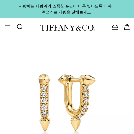
사랑하는 사람과의 소중한 순간이 더욱 빛나도록
티파니
가까운
주얼리
로 사랑을 전해보세요.
로
문의하기