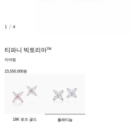
1
/
4
티파니 빅토리아™
이어링
23,550,000원
선택됨
18K 로즈 골드
플래티늄