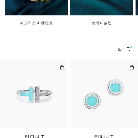
네크리스 & 펜던트
브레이슬릿
필터
다이아몬드 및 터쿼이즈 와이어 링, 
터쿼
2 소재
티파니 T
티파니 T