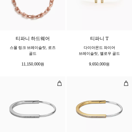
2 소재
티파니 하드웨어
티파니 T
스몰 링크 브레이슬릿, 로즈
다이아몬드 와이어
골드
브레이슬릿, 옐로우 골드
11,150,000원
9,650,000원
네로우 뱅글, 화이트 골드, 하프 파
네로