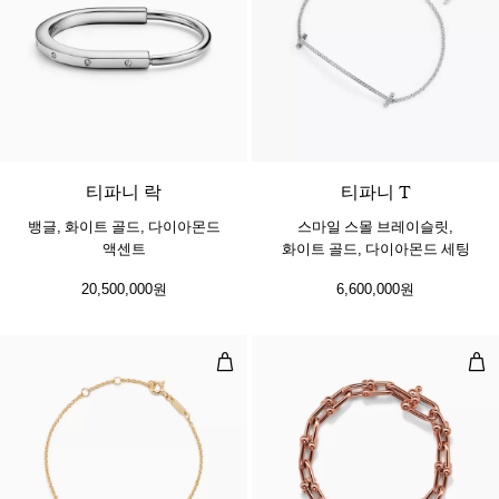
3 소재
티파니 락
티파니 T
뱅글, 화이트 골드, 다이아몬드
스마일 스몰 브레이슬릿,
액센트
화이트 골드, 다이아몬드 세팅
20,500,000원
6,600,000원
인터라킹 서클 체인 브레이슬릿, 옐
미디