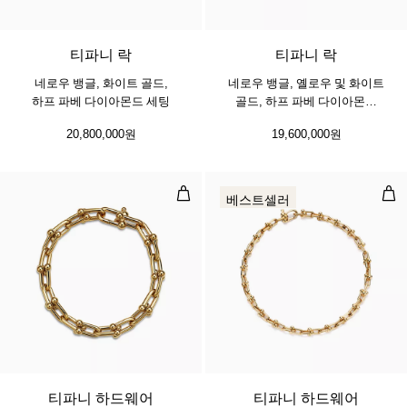
3 소재
티파니 락
티파니 락
네로우 뱅글, 화이트 골드,
네로우 뱅글, 옐로우 및 화이트
하프 파베 다이아몬드 세팅
골드, 하프 파베 다이아몬드
세팅
20,800,000원
19,600,000원
미디엄 링크 브레이슬릿, 옐로우 골
마이
베스트셀러
2 소재
티파니 하드웨어
티파니 하드웨어