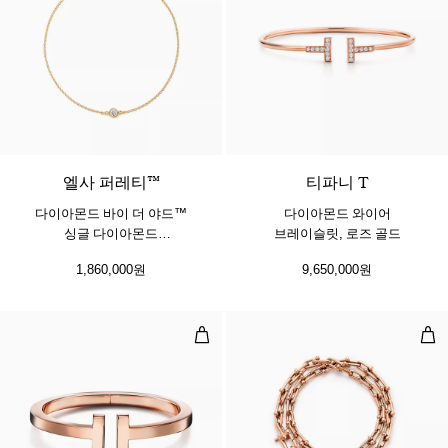
3 소재
엘사 퍼레티™
티파니 T
다이아몬드 바이 더 야드™
다이아몬드 와이어
싱글 다이아몬드
브레이슬릿, 로즈 골드
브레이슬릿, 옐로우 골드
1,860,000원
9,650,000원
스퀘어 브레이슬릿, 로즈 골드
스몰