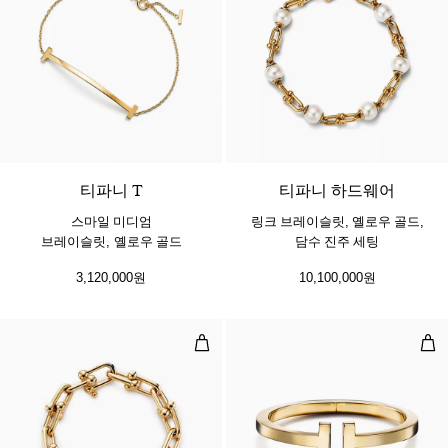
2 소재
티파니 T
티파니 하드웨어
스마일 미디엄
링크 브레이슬릿, 옐로우 골드,
브레이슬릿, 옐로우 골드
담수 진주 세팅
3,120,000원
10,100,000원
라지 링크 브레이슬릿, 옐로우 골드
스퀘