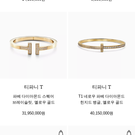
3 소재
티파니 T
티파니 T
파베 다이아몬드 스퀘어
T1 네로우 파베 다이아몬드
브레이슬릿, 옐로우 골드
힌지드 뱅글, 옐로우 골드
31,950,000원
40,150,000원
네로우 뱅글, 옐로우 및 화이트 골드
네로