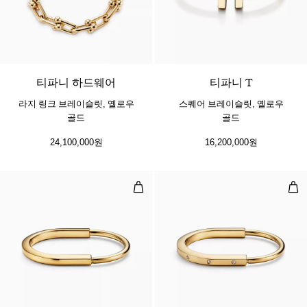
티파니 하드웨어
티파니 T
라지 링크 브레이슬릿, 옐로우
스퀘어 브레이슬릿, 옐로우
골드
골드
24,100,000원
16,200,000원
뱅글, 옐로우 골드
뱅글
5 소재