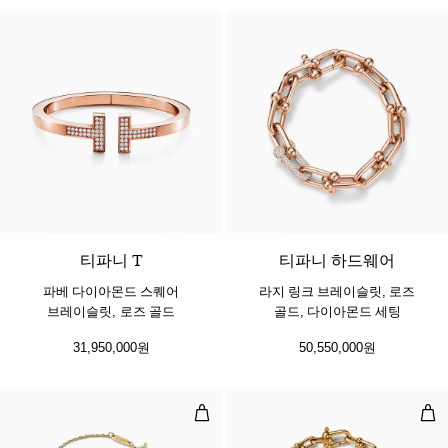
3 소재
티파니 T
티파니 하드웨어
파베 다이아몬드 스퀘어
라지 링크 브레이슬릿, 로즈
브레이슬릿, 로즈 골드
골드, 다이아몬드 세팅
31,950,000원
50,550,000원
스마일 미디엄 브레이슬릿, 옐로우 
링크