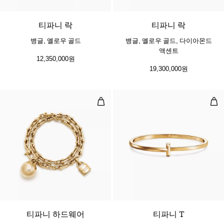
티파니 락
티파니 락
뱅글, 옐로우 골드
뱅글, 옐로우 골드, 다이아몬드
액센트
12,350,000원
19,300,000원
스몰 랩 브레이슬릿, 옐로우 골드
T1
2 소재
티파니 하드웨어
티파니 T