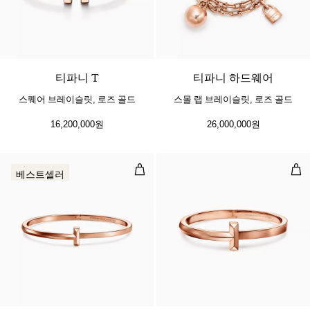
2 소재
티파니 T
티파니 하드웨어
스퀘어 브레이슬릿, 로즈 골드
스몰 랩 브레이슬릿, 로즈 골드
16,200,000원
26,000,000원
T1 네로우 힌지드 뱅글, 로즈 골드
T1
베스트셀러
3 소재