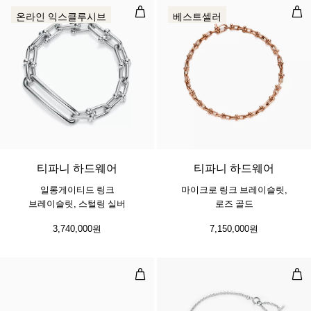
일롱게이티드 링크 브레이슬릿, 스털
마이
온라인 익스클루시브
베스트셀러
티파니 하드웨어
티파니 하드웨어
일롱게이티드 링크
마이크로 링크 브레이슬릿,
브레이슬릿, 스털링 실버
로즈 골드
3,740,000원
7,150,000원
뱅글, 화이트 골드, 다이아몬드 액센
스마