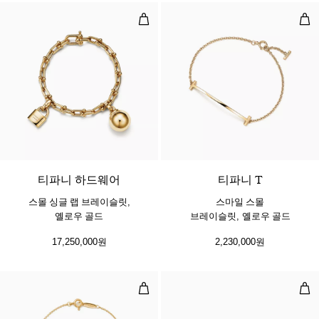
스몰 싱글 랩 브레이슬릿, 옐로우 골
스마
2 소재
티파니 하드웨어
티파니 T
스몰 싱글 랩 브레이슬릿,
스마일 스몰
옐로우 골드
브레이슬릿, 옐로우 골드
17,250,000원
2,230,000원
다이아몬드 바이 더 야드™ 싱글 다
다이