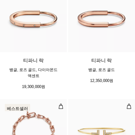
3 소재
티파니 락
티파니 락
뱅글, 로즈 골드, 다이아몬드
뱅글, 로즈 골드
액센트
12,350,000원
19,300,000원
스몰 링크 브레이슬릿, 로즈 골드
다이
베스트셀러