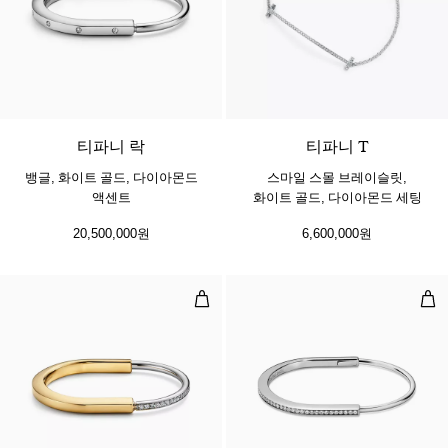
3 소재
티파니 락
티파니 T
뱅글, 화이트 골드, 다이아몬드
스마일 스몰 브레이슬릿,
액센트
화이트 골드, 다이아몬드 세팅
20,500,000원
6,600,000원
뱅글, 옐로우 및 화이트 골드, 하프
네로