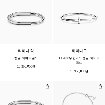
5 소재
티파니 락
티파니 T
뱅글, 화이트 골드
T1 네로우 힌지드 뱅글, 화이트
골드
13,250,000원
10,950,000원
뱅글, 화이트 골드, 다이아몬드 액센
스마