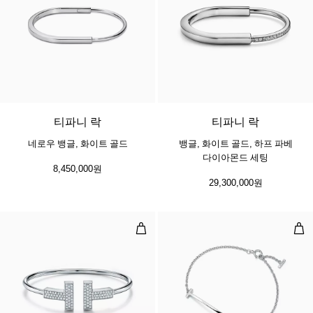
3 소재
티파니 락
티파니 락
네로우 뱅글, 화이트 골드
뱅글, 화이트 골드, 하프 파베
다이아몬드 세팅
8,450,000원
29,300,000원
와이드 다이아몬드 와이어 브레이슬릿
스마