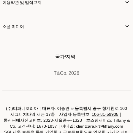
이용약관 및 법적고지
소셜 미디어
국가/지역:
T&Co. 2026
(주)티파니코리아｜대표자: 이승연 서울특별시 중구 청계천로 100
시그니쳐타워 서관 17층｜사업자 등록번호:
106-81-59905
｜
통신판매자신고번호: 2023-서울중구-1323｜호스팅서비스: Tiffany &
Co. 고객센터: 1670-1837｜이메일:
clientcare.kr@tiffany.com
SGI 서울 보증을 통해 가입한 지급보증보험으로 안전한 카카오 페이