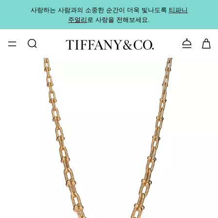
사랑하는 사람과의 소중한 순간이 더욱 빛나도록
티파니
가까운
주얼리
로 사랑을 전해보세요.
로
문의하기