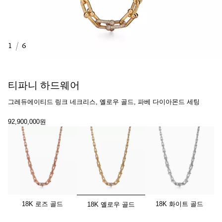
1
/
6
티파니 하드웨어
그레듀에이티드 링크 네크리스, 옐로우 골드, 파베 다이아몬드 세팅
92,900,000원
선택됨
18K 로즈 골드
18K 화이트 골드
18K 옐로우 골드