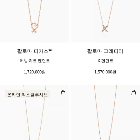
2 소재
팔로마 피카소™
팔로마 그래피티
러빙 하트 펜던트
X 펜던트
1,720,000원
1,570,000원
러브 펜던트
러브
온라인 익스클루시브