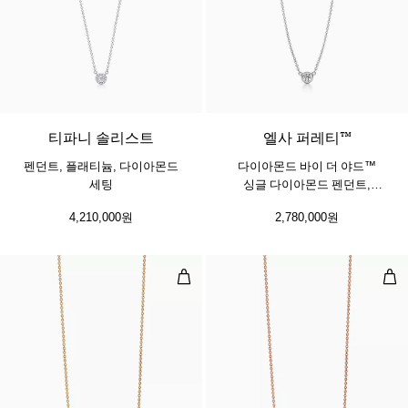
티파니 솔리스트
엘사 퍼레티™
펜던트, 플래티늄, 다이아몬드
다이아몬드 바이 더 야드™
세팅
싱글 다이아몬드 펜던트,
플래티늄
4,210,000원
2,780,000원
펜던트,옐로우 골드
펜던