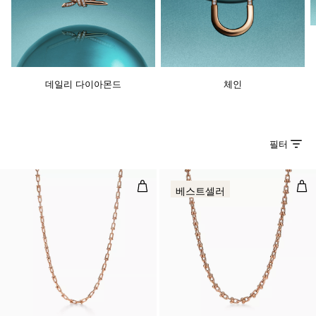
데일리 다이아몬드
체인
필터
스몰 링크 네크리스, 로즈 골드
마이
베스트셀러
2 소재