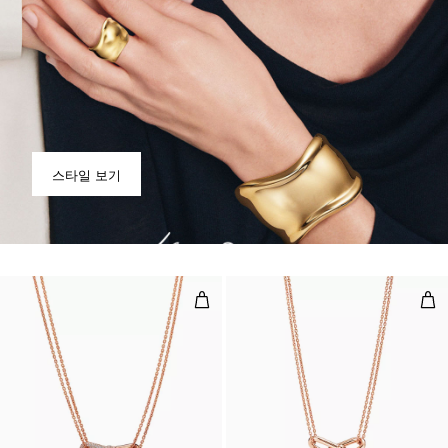
스타일 보기
라지 더블 링크 펜던트, 로즈 골드,
라지