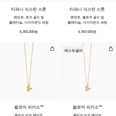
티파니 식스틴 스톤
티파니 식스틴 스톤
펜던트, 로즈 골드 및
펜던트, 옐로우 골드 및
플래티늄, 다이아몬드 세팅
플래티늄, 다이아몬드 세팅
6,350,000원
6,350,000원
올리브 리프 펜던트
올리
베스트셀러
2 소재
팔로마 피카소™
팔로마 피카소™
올리브 리프 펜던트
올리브 리프 펜던트