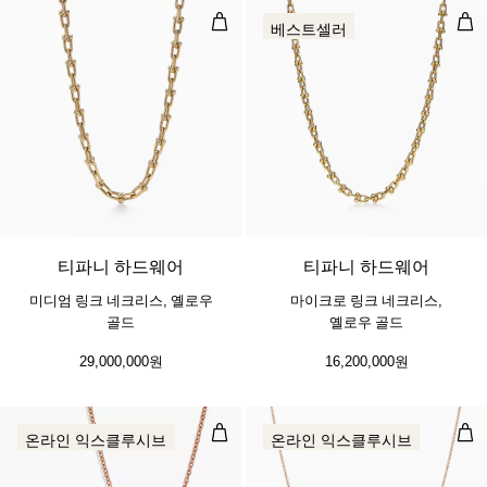
미디엄 링크 네크리스, 옐로우 골드
마이
베스트셀러
2 소재
티파니 하드웨어
티파니 하드웨어
미디엄 링크 네크리스, 옐로우
마이크로 링크 네크리스,
골드
옐로우 골드
29,000,000원
16,200,000원
다이아몬드 바이 더 야드™ 펜던트 및
다이
온라인 익스클루시브
온라인 익스클루시브