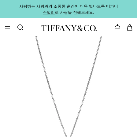
사랑하는 사람과의 소중한 순간이 더욱 빛나도록
티파니
가까운
주얼리
로 사랑을 전해보세요.
로
문의하기