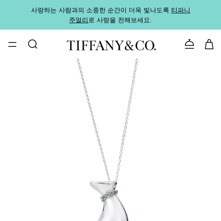
사랑하는 사람과의 소중한 순간이 더욱 빛나도록
티파니
가까운
주얼리
로 사랑을 전해보세요.
로
문의하기