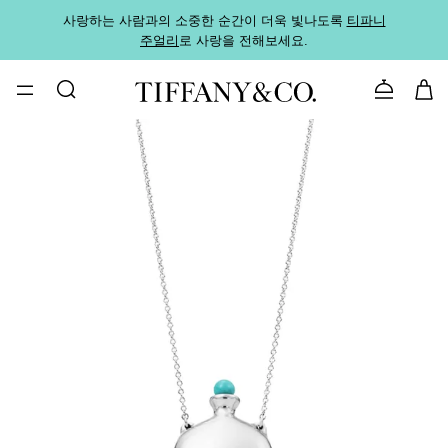
사랑하는 사람과의 소중한 순간이 더욱 빛나도록
티파니
가까운
주얼리
로 사랑을 전해보세요.
로
문의하기