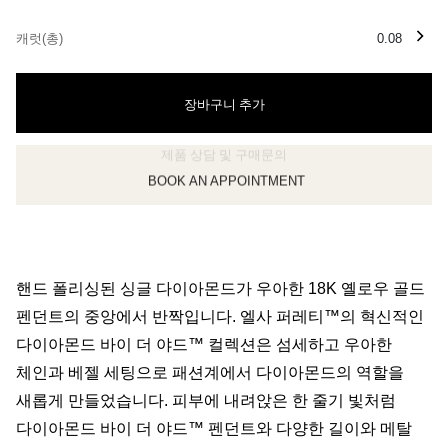
캐럿(총)
0.08
장바구니 추가
BOOK AN APPOINTMENT
클라이언트 어드바이저에게 문의하거나 예약하세요
핸드 폴리싱된 싱글 다이아몬드가 우아한 18K 옐로우 골드
펜던트의 중앙에서 반짝입니다. 엘사 퍼레티™의 혁신적인
다이아몬드 바이 더 야드™ 컬렉션은 섬세하고 우아한
체인과 베젤 세팅으로 패션계에서 다이아몬드의 역할을
새롭게 만들었습니다. 피부에 내려앉은 한 줄기 빛처럼
다이아몬드 바이 더 야드™ 펜던트와 다양한 길이와 메탈