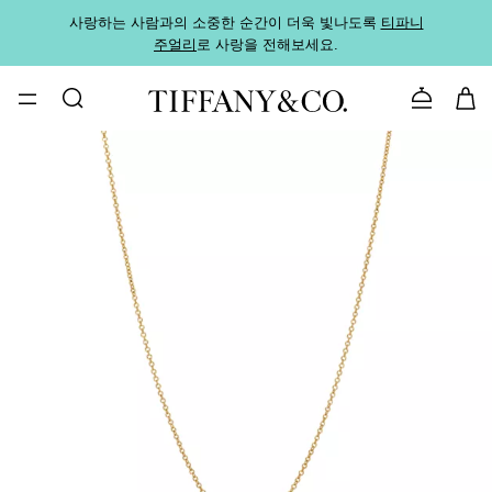
사랑하는 사람과의 소중한 순간이 더욱 빛나도록
티파니
가까운
주얼리
로 사랑을 전해보세요.
로
문의하기