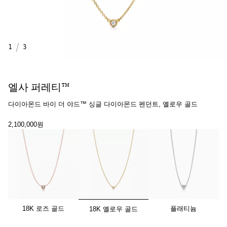
1
/
3
엘사 퍼레티™
다이아몬드 바이 더 야드™ 싱글 다이아몬드 펜던트, 옐로우 골드
2,100,000원
선택됨
18K 로즈 골드
플래티늄
18K 옐로우 골드