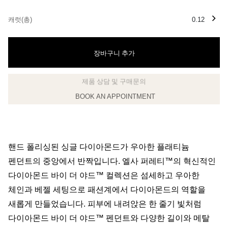
캐럿(총)
0.12
장바구니 추가
제품 상담 및 구매문의
클라이언트 어드바이저에게 문의하거나 예약하세요
핸드 폴리싱된 싱글 다이아몬드가 우아한 플래티늄
펜던트의 중앙에서 반짝입니다. 엘사 퍼레티™의 혁신적인
다이아몬드 바이 더 야드™ 컬렉션은 섬세하고 우아한
체인과 베젤 세팅으로 패션계에서 다이아몬드의 역할을
새롭게 만들었습니다. 피부에 내려앉은 한 줄기 빛처럼
다이아몬드 바이 더 야드™ 펜던트와 다양한 길이와 메탈