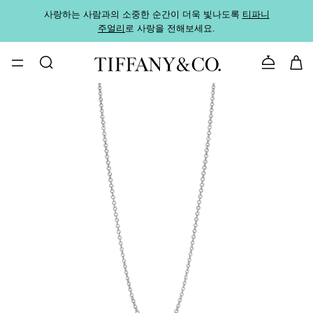
사랑하는 사람과의 소중한 순간이 더욱 빛나도록
티파니
가까운
주얼리
로 사랑을 전해보세요.
로
문의하기