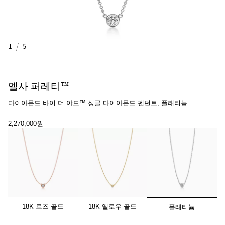
1
/
5
엘사 퍼레티™
다이아몬드 바이 더 야드™ 싱글 다이아몬드 펜던트, 플래티늄
2,270,000원
선택됨
18K 로즈 골드
18K 옐로우 골드
플래티늄