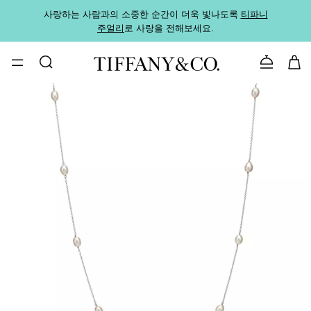
사랑하는 사람과의 소중한 순간이 더욱 빛나도록
티파니
가까운
주얼리
로 사랑을 전해보세요.
로
문의하기