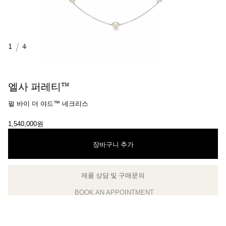
1
/
4
엘사 퍼레티™
펄 바이 더 야드™ 네크리스
1,540,000원
장바구니 추가
제품 상담 및 구매문의
클라이언트 어드바이저에게 문의하거나 예약하세요