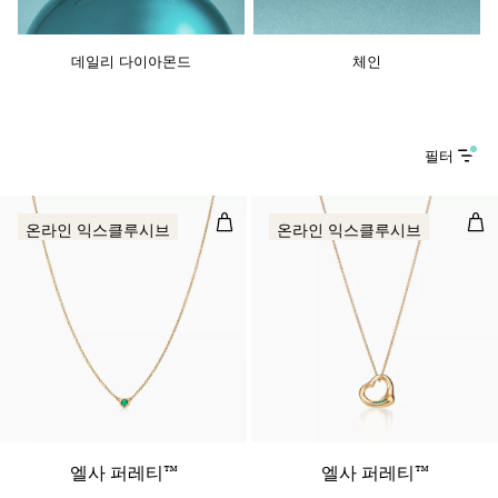
데일리 다이아몬드
체인
필터
컬러 바이 더 야드 펜던트 옐로우 골
오픈
온라인 익스클루시브
온라인 익스클루시브
엘사 퍼레티™
엘사 퍼레티™