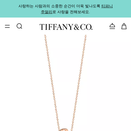
사랑하는 사람과의 소중한 순간이 더욱 빛나도록
티파니
가까운
주얼리
로 사랑을 전해보세요.
로
문의하기