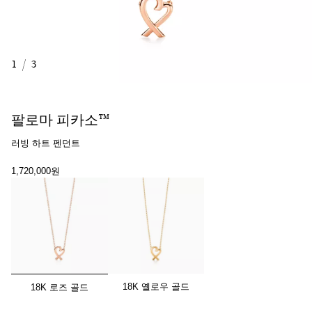
1
/
3
팔로마 피카소™
러빙 하트 펜던트
1,720,000원
선택됨
18K 옐로우 골드
18K 로즈 골드