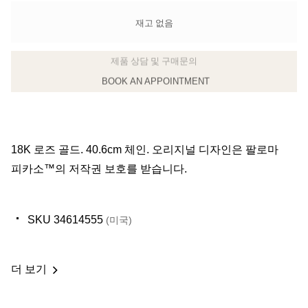
재고 없음
BOOK AN APPOINTMENT
클라이언트 어드바이저에게 문의하거나 예약하세요
18K 로즈 골드. 40.6cm 체인. 오리지널 디자인은 팔로마
피카소™의 저작권 보호를 받습니다.
SKU 34614555
(미국)
더 보기